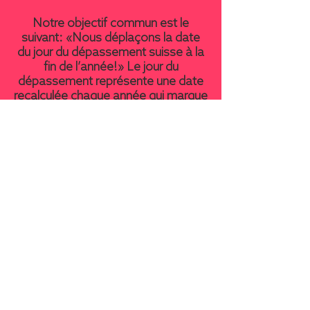
Notre objectif commun est le
suivant: «Nous déplaçons la date
du jour du dépassement suisse à la
fin de l’année!» Le jour du
dépassement représente une date
recalculée chaque année qui marque
le moment où l’humanité a
consommé plus de la nature que ce
que la planète peut renouveler en
une année entière.
En savoir plus
Abonne-toi à ta dose
mensuelle de Power pour
l’avenir.
Tu recevras de notre part des