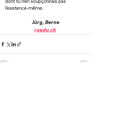
dont tu n’en soupçonnais pas 
l’existence-même.
Jürg
, Berne
ruedu.ch
Commentaires
Rédigez un commentaire...