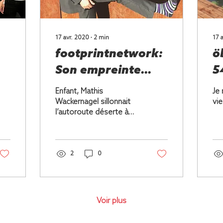
17 avr. 2020
∙
2
min
17 
footprintnetwork:
ö
Son empreinte
5
e
dans la recherche
Enfant, Mathis
Je 
Wackernagel sillonnait
vie
l’autoroute déserte à
vélo
2
0
Voir plus