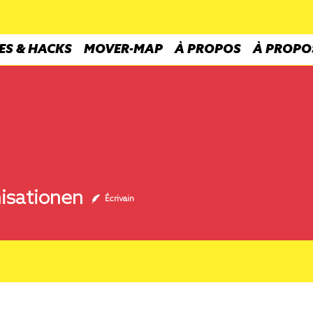
ES & HACKS
MOVER-MAP
À PROPOS
À PROPO
ionen
isationen
Écrivain