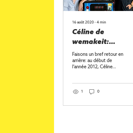
16 août 2020
∙
4
min
Céline de
wemakeit:
«Imaginez tout c
Faisons un bref retour en
qui est possible!»
arrière: au début de
l’année 2012, Céline
Fallet rédige sa thèse
dans le cadre de ses
études de style et de...
1
0