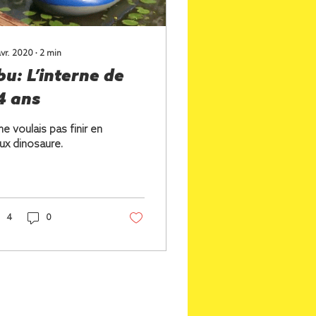
avr. 2020
∙
2
min
bu: L’interne de
4 ans
ne voulais pas finir en
ux dinosaure.
4
0