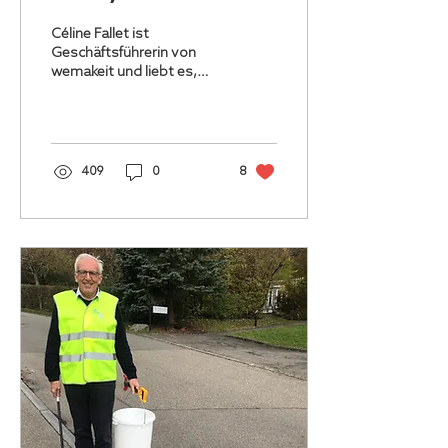
möglich ist.»
Céline Fallet ist
Geschäftsführerin von
wemakeit und liebt es,
clevere Ideen zu
unterstützen.
409
0
8