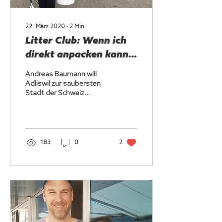
22. März 2020
∙
2
Min.
Litter Club: Wenn ich
direkt anpacken kann,
macht mich das
Andreas Baumann will
glücklich
Adliswil zur saubersten
Stadt der Schweiz
machen. Dazu hat er 2010
den Litter Club gegründet.
183
0
2