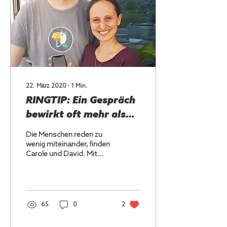
22. März 2020
∙
1
Min.
RINGTIP: Ein Gespräch
bewirkt oft mehr als
hundert Artikel
Die Menschen reden zu
wenig miteinander, finden
Carole und David. Mit
ihrer App wollen sie das
ändern – und gleichzeitig
etwas Gutes tun.
65
0
2