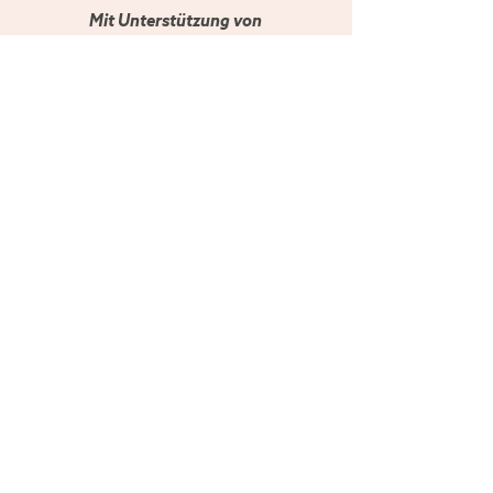
Mit Unterstützung von
Initialpartner
Partner
Es ist uns wichtig, dass du weisst: Unsere
Inhalte entstehen unabhängig. Das heisst,
dass wir nicht von tollen Projekten und