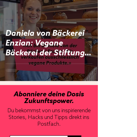
Daniela von Bäckerei
Enzian: Vegane
Bäckerei der Stiftung
Enzian
Abonniere deine Dosis
Zukunftspower.
Du bekommst von uns inspirierende
Stories, Hacks und Tipps direkt ins
Postfach.