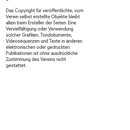
Das Copyright für veröffentlichte, vom
Verein selbst erstellte Objekte bleibt
allein beim Ersteller der Seiten. Eine
Vervielfältigung oder Verwendung
solcher Grafiken, Tondokumente,
Videosequenzen und Texte in anderen
elektronischen oder gedruckten
Publikationen ist ohne ausdrückliche
Zustimmung des Vereins nicht
gestattet.
Inhalt des Onlineangebotes
#MoveTheDate Switzerland übernimmt
keinerlei Gewähr für die Aktualität,
Korrektheit, Vollständigkeit oder
Qualität der bereitgestellten
Informationen. Haftungsansprüche
gegen den Verein, die sich auf Schäden
materieller oder ideeller Art beziehen,
die durch die Nutzung oder Nichtnutzung