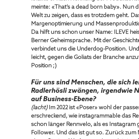
meinte: «That’s a dead born baby». Nun de
Welt zu zeigen, dass es trotzdem geht. Das
Margenoptimierung und Massenproduktion
Da hilft uns schon unser Name: ILEVE heiss
Berner Geheimsprache. Mit der Geschichte
verbindet uns die Underdog-Position. Und 
leicht, gegen die Goliats der Branche anzut
Position ;) 
Für uns sind Menschen, die sich le
Radlerhösli zwängen, irgendwie N
auf Business-Ebene?
(lacht)
 Im 2022 ist «Poser» wohl der passe
erschreckend, wie instagrammable das Ren
schon länger Rennvelo, als es Instagram gib
Follower. Und das ist gut so. Zurück zum 