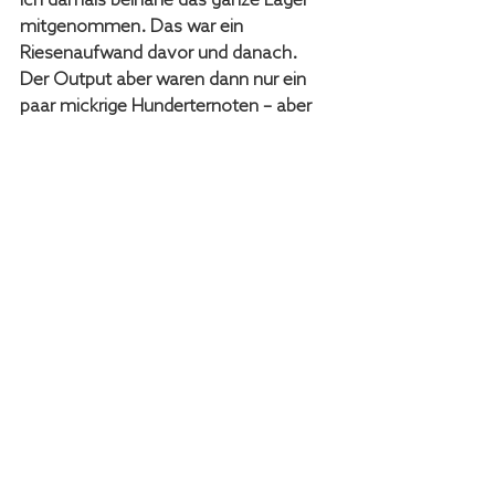
ich damals beinahe das ganze Lager 
mitgenommen. Das war ein 
Riesenaufwand davor und danach. 
Der Output aber waren dann nur ein 
paar mickrige Hunderternoten – aber 
man muss halt erst was machen, 
damit man dazulernt. 
Deine Botschaft an andere 
Gründer?
... feiert nicht nur die grossen Erfolge, 
sondern stosst auch mal auf eine 
kleine Button-Änderung an! Als 
eigenfinanzierte Unternehmer:innen 
müsst ihr Biss haben. Mein Schlüssel 
zum Erfolg liegt in der Begeisterung 
und ich bin überzeugt: wenn man sein 
Business mit dieser ehrlichen 
Überzeugung aufbaut, dann spüren 