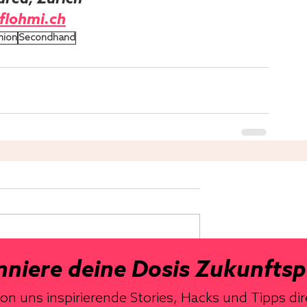
sflohmi.ch
hion
Secondhand
niere deine Dosis Zukunfts
 uns inspirierende Stories, Hacks und Tipps dir