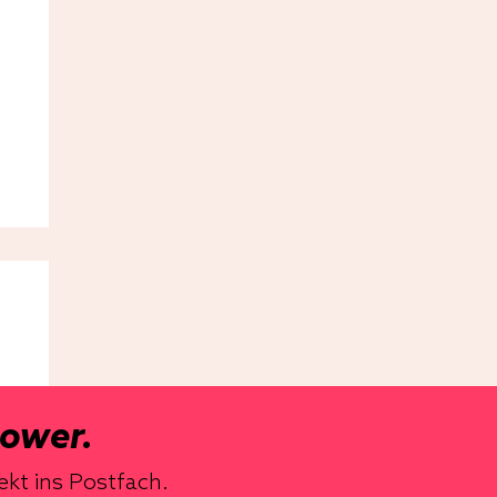
power.
ekt ins Postfach.