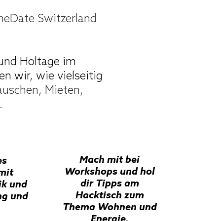
heDate Switzerland
heDate Switzerland
 und Holtage im
 und Holtage im
en wir, wie vielseitig
en wir, wie vielseitig
auschen, Mieten,
auschen, Mieten,
.
.
lks,
Mach mit bei
es
Musik
Workshops und hol
mit
er für
dir Tipps am
ik und
lt.
Hacktisch zum
ng und
Thema Wohnen und
Energie.