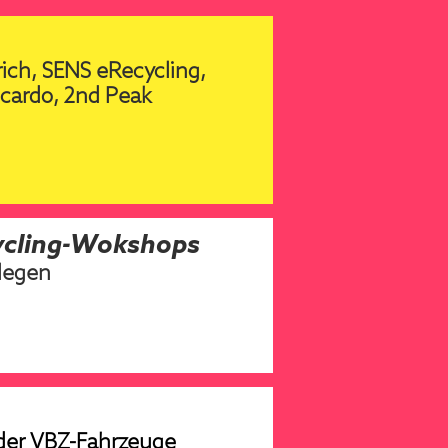
ich, SENS eRecycling,
icardo, 2nd Peak
cycling-Wokshops
slegen
der VBZ-Fahrzeuge