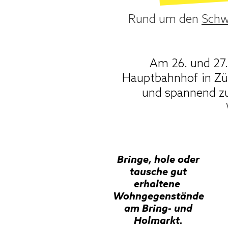
Rund um den
Schw
Rund um den
Schw
Am 26. und 27.
Am 26. und 27.
Hauptbahnhof in Zü
Hauptbahnhof in Zü
und spannend z
und spannend z
Bringe, hole oder
Bringe, hole oder
tausche gut
tausche gut
erhaltene
erhaltene
Wohngegenstände
Wohngegenstände
am Bring- und
am Bring- und
Holmarkt.
Holmarkt.