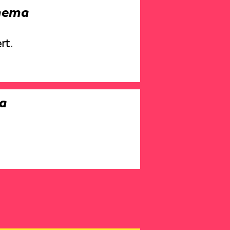
Thema
rt
.
a