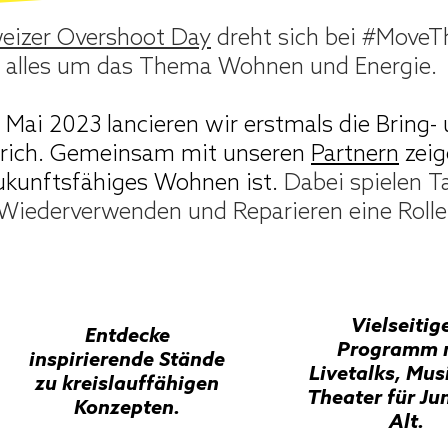
eizer Overshoot Day
dreht sich bei #MoveT
eizer Overshoot Day
dreht sich bei #MoveT
alles um das Thema Wohnen und Energie.
alles um das Thema Wohnen und Energie.
 Mai 2023 lancieren wir erstmals die Bring-
 Mai 2023 lancieren wir erstmals die Bring-
rich. Gemeinsam mit unseren
Partnern
zeig
rich. Gemeinsam mit unseren
Partnern
zeig
ukunftsfähiges Wohnen ist.
Dabei spielen T
ukunftsfähiges Wohnen ist.
Dabei spielen T
Wiederverwenden und Reparieren eine Rolle
Wiederverwenden und Reparieren eine Rolle
Entdecke
Erlebe Liveta
Vielseitig
Entdecke
inspirierende Stände
Workshops, 
Programm 
inspirierende Stände
zu kreislauffähigen
und Improtheat
Livetalks, Mus
zu kreislauffähigen
Konzepten.
Jung und A
Theater für Ju
Konzepten.
Alt.