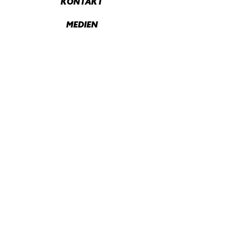
KONTAKT
MEDIEN
DATENSCHUTZ
IMPRESSUM
Mit Unterstützung von
Initialpartner