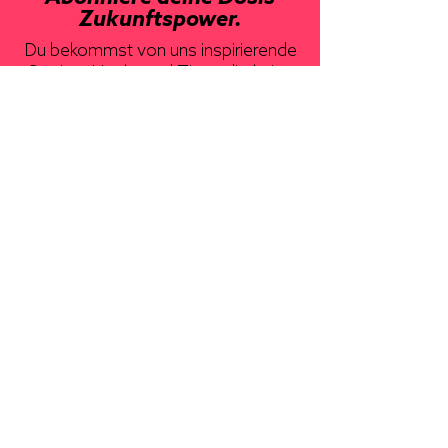
Zukunftspower.
Du bekommst von uns inspirierende
Stories, Hacks und Tipps direkt ins
Postfach.
>
ÜBER UNS
KONTAKT
MEDIEN
DATENSCHUTZ