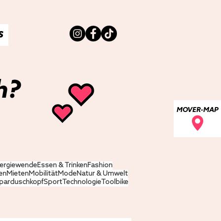
S
h?
MOVER-MAP
ergiewende
Essen & Trinken
Fashion
en
Mieten
Mobilität
Mode
Natur & Umwelt
parduschkopf
Sport
Technologie
Toolbike