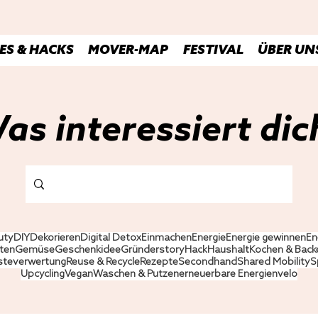
ES & HACKS
MOVER-MAP
FESTIVAL
ÜBER UN
as interessiert dic
uty
DIY
Dekorieren
Digital Detox
Einmachen
Energie
Energie gewinnen
En
ten
Gemüse
Geschenkidee
Gründerstory
Hack
Haushalt
Kochen & Back
steverwertung
Reuse & Recycle
Rezepte
Secondhand
Shared Mobility
S
Upcycling
Vegan
Waschen & Putzen
erneuerbare Energien
velo