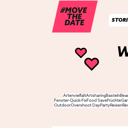
STORI
W
Artenvielfalt
Artsharing
Basteln
Bea
Fenster-Quick-Fix
Food Save
Früchte
Gar
Outdoor
Overshoot Day
Party
Reisen
Re