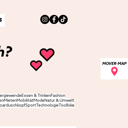
S
h?
MOVER-MAP
ergiewende
Essen & Trinken
Fashion
en
Mieten
Mobilität
Mode
Natur & Umwelt
parduschkopf
Sport
Technologie
Toolbike