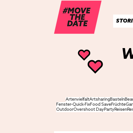
STORI
W
Artenvielfalt
Artsharing
Basteln
Bea
Fenster-Quick-Fix
Food Save
Früchte
Gar
Outdoor
Overshoot Day
Party
Reisen
Re