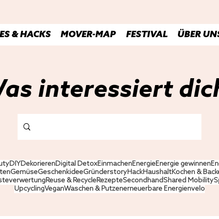
ES & HACKS
MOVER-MAP
FESTIVAL
ÜBER UN
as interessiert dic
uty
DIY
Dekorieren
Digital Detox
Einmachen
Energie
Energie gewinnen
En
ten
Gemüse
Geschenkidee
Gründerstory
Hack
Haushalt
Kochen & Back
steverwertung
Reuse & Recycle
Rezepte
Secondhand
Shared Mobility
S
Upcycling
Vegan
Waschen & Putzen
erneuerbare Energien
velo