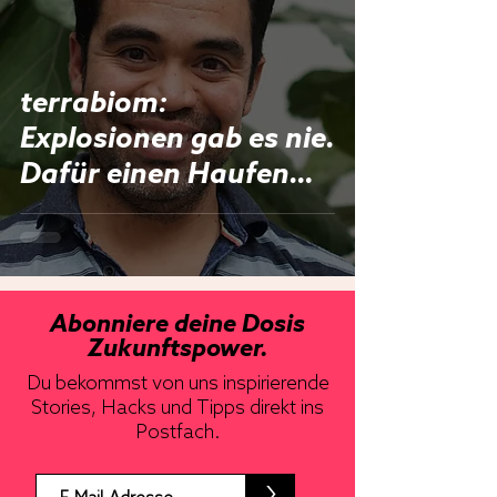
terrabiom:
Explosionen gab es nie.
Dafür einen Haufen
Schaumblasen
Abonniere deine Dosis
Zukunftspower.
Du bekommst von uns inspirierende
Stories, Hacks und Tipps direkt ins
Postfach.
>